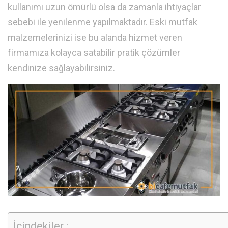
kullanımı uzun ömürlü olsa da zamanla ihtiyaçlar
sebebi ile yenilenme yapılmaktadır. Eski mutfak
malzemelerinizi ise bu alanda hizmet veren
firmamıza kolayca satabilir pratik çözümler
kendinize sağlayabilirsiniz.
İçindekiler :