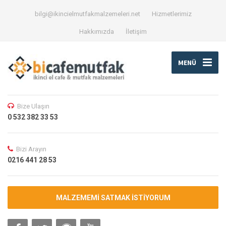
bilgi@ikincielmutfakmalzemeleri.net
Hizmetlerimiz
Hakkımızda
İletişim
MENÜ
Bize Ulaşın
0 532 382 33 53
Bizi Arayın
0216 441 28 53
MALZEMEMİ SATMAK İSTİYORUM