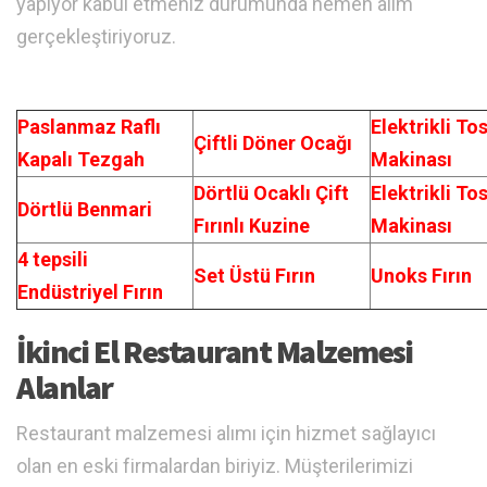
yapıyor kabul etmeniz durumunda hemen alım
gerçekleştiriyoruz.
Paslanmaz Raflı
Elektrikli To
Çiftli Döner Ocağı
Kapalı Tezgah
Makinası
Dörtlü Ocaklı Çift
Elektrikli To
Dörtlü Benmari
Fırınlı Kuzine
Makinası
4 tepsili
Set Üstü Fırın
Unoks Fırın
Endüstriyel Fırın
İkinci El Restaurant Malzemesi
Alanlar
Restaurant malzemesi alımı için hizmet sağlayıcı
olan en eski firmalardan biriyiz. Müşterilerimizi