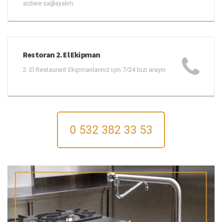
sizlere sağlayalım.
Restoran 2. El Ekipman
2. El Restaurant Ekipmanlarınız için 7/24 bizi arayın
0 532 382 33 53