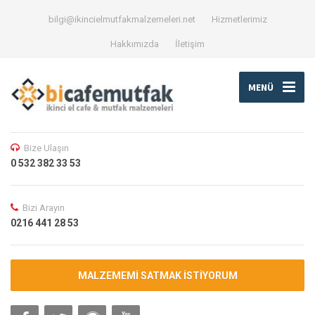
bilgi@ikincielmutfakmalzemeleri.net
Hizmetlerimiz
Hakkımızda
İletişim
MENÜ
Bize Ulaşın
0 532 382 33 53
Bizi Arayın
0216 441 28 53
MALZEMEMİ SATMAK İSTİYORUM