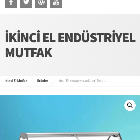
İKINCI EL ENDÜSTRIYEL
MUTFAK
İkinci El Mutfak
Ürünler
İkinci El Kasap ve Şarküteri Dolabı